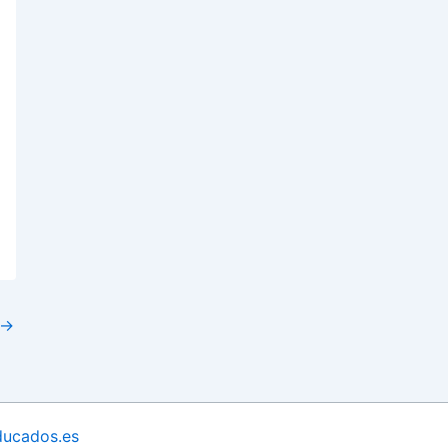
→
ucados.es