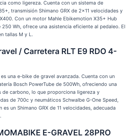
cia como ligereza. Cuenta con un sistema de
X35+, transmisión Shimano GRX de 2×11 velocidades y
 RX400. Con un motor Mahle Ebikemotion X35+ Hub
50 Wh, ofrece una asistencia eficiente al pedaleo. El
n tallas M y L.
ravel / Carretera RLT E9 RDO 4-
r es una e-bike de gravel avanzada. Cuenta con un
atería Bosch PowerTube de 500Wh, ofreciendo una
s de carbono, lo que proporciona ligereza y
uedas de 700c y neumáticos Schwalbe G-One Speed,
ión es un Shimano GRX de 11 velocidades, adecuada
.
ica MOMABIKE E-GRAVEL 28PRO