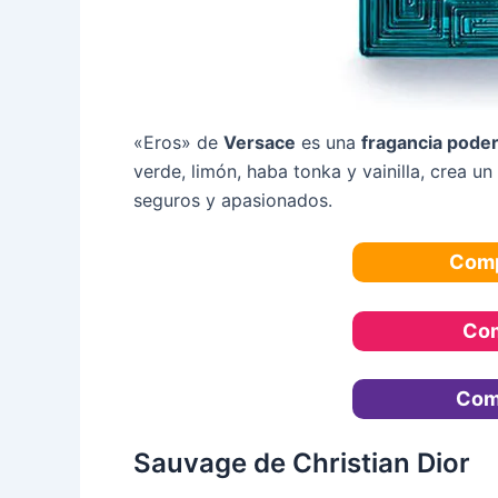
«Eros» de
Versace
es una
fragancia pode
verde, limón, haba tonka y vainilla, crea u
seguros y apasionados​​.
Comp
Com
Com
Sauvage de Christian Dior